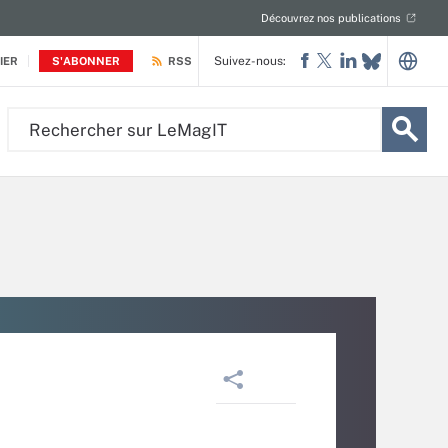
Découvrez nos publications
Suivez-nous:
IER
S'ABONNER
RSS
Rechercher
sur
LeMagIT