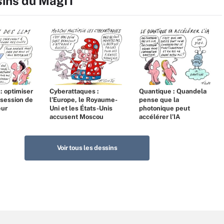
sins du MagIT
 : optimiser
Cyberattaques :
Quantique : Quandela
bsession de
l’Europe, le Royaume-
pense que la
eur
Uni et les États-Unis
photonique peut
accusent Moscou
accélérer l’IA
Voir tous les dessins