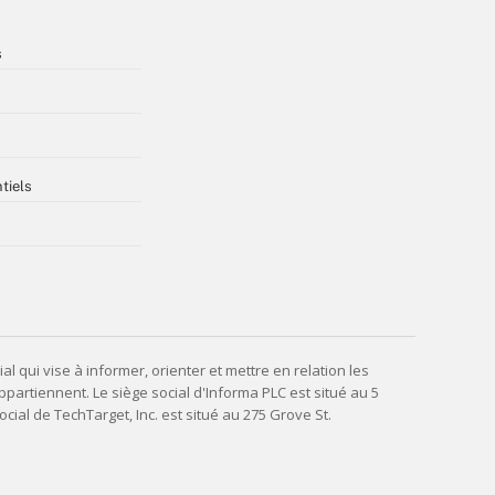
s
tiels