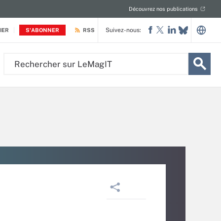
Découvrez nos publications
Suivez-nous:
IER
S'ABONNER
RSS
Rechercher
sur
LeMagIT