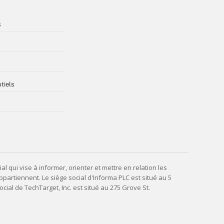
s
tiels