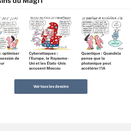
sins du MagIT
 : optimiser
Cyberattaques :
Quantique : Quandela
bsession de
l’Europe, le Royaume-
pense que la
eur
Uni et les États-Unis
photonique peut
accusent Moscou
accélérer l’IA
Voir tous les dessins