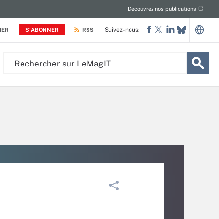
Découvrez nos publications
Suivez-nous:
IER
S'ABONNER
RSS
Rechercher
sur
LeMagIT