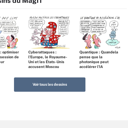
sins du MagIT
 : optimiser
Cyberattaques :
Quantique : Quandela
bsession de
l’Europe, le Royaume-
pense que la
eur
Uni et les États-Unis
photonique peut
accusent Moscou
accélérer l’IA
Voir tous les dessins