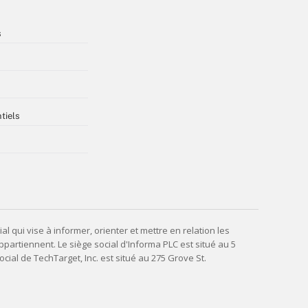
s
tiels