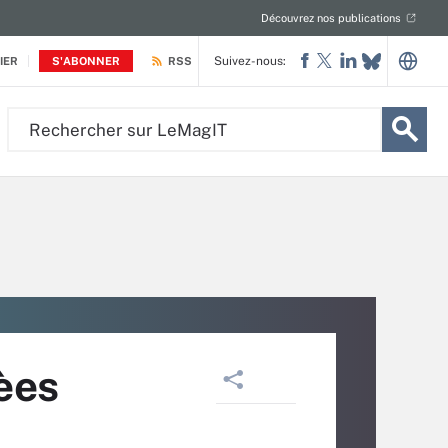
Découvrez nos publications
Suivez-nous:
IER
S'ABONNER
RSS
Rechercher
sur
LeMagIT
ièes