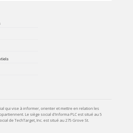
s
tiels