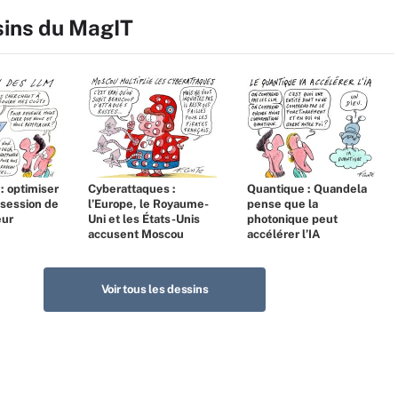
sins du MagIT
 : optimiser
Cyberattaques :
Quantique : Quandela
bsession de
l’Europe, le Royaume-
pense que la
eur
Uni et les États-Unis
photonique peut
accusent Moscou
accélérer l’IA
Voir tous les dessins