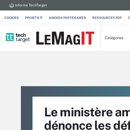
Informa TechTarget
COOKIES
PROJETS IT
AGENDA PARTENAIRES
RESSOURCES PDF
Catégories
Le ministère am
dénonce les déf