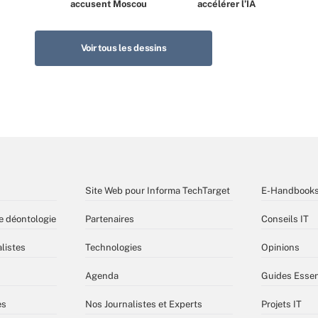
accusent Moscou
accélérer l’IA
Voir tous les dessins
Site Web pour Informa TechTarget
E-Handbook
e déontologie
Partenaires
Conseils IT
listes
Technologies
Opinions
Agenda
Guides Essen
es
Nos Journalistes et Experts
Projets IT