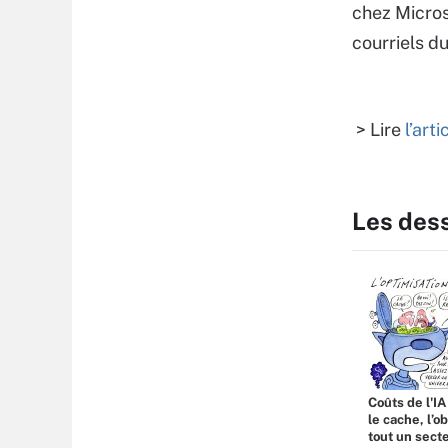
chez Micros
courriels d
> Lire
l’art
Les des
Coûts de l'IA
le cache, l’o
tout un sect