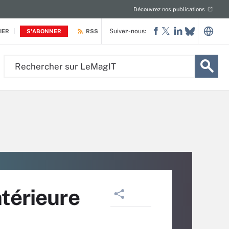
Découvrez nos publications
Suivez-nous:
IER
S'ABONNER
RSS
Rechercher
sur
LeMagIT
ntérieure