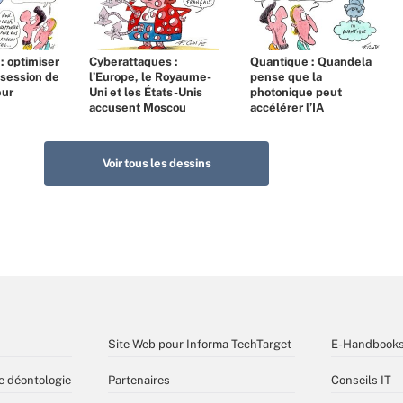
 : optimiser
Cyberattaques :
Quantique : Quandela
bsession de
l’Europe, le Royaume-
pense que la
eur
Uni et les États-Unis
photonique peut
accusent Moscou
accélérer l’IA
Voir tous les dessins
Site Web pour Informa TechTarget
E-Handbook
e déontologie
Partenaires
Conseils IT