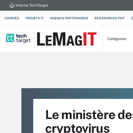
Informa TechTarget
COOKIES
PROJETS IT
AGENDA PARTENAIRES
RESSOURCES PDF
Catégories
Le ministère de
cryptovirus