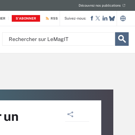
Découvrez nos publications
Suivez-nous:
IER
S'ABONNER
RSS
Rechercher
sur
LeMagIT
r un