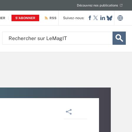
Découvrez nos publications
Suivez-nous:
IER
S'ABONNER
RSS
Rechercher
sur
LeMagIT