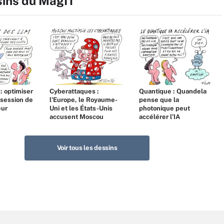
sins du MagIT
 : optimiser
Cyberattaques :
Quantique : Quandela
bsession de
l’Europe, le Royaume-
pense que la
eur
Uni et les États-Unis
photonique peut
accusent Moscou
accélérer l’IA
Voir tous les dessins