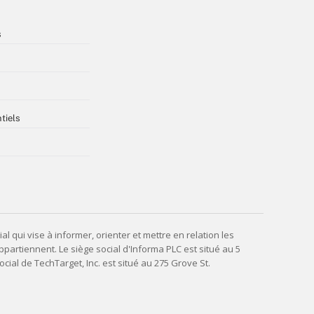
s
tiels