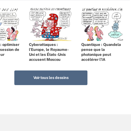
 : optimiser
Cyberattaques :
Quantique : Quandela
bsession de
l’Europe, le Royaume-
pense que la
eur
Uni et les États-Unis
photonique peut
accusent Moscou
accélérer l’IA
Voir tous les dessins