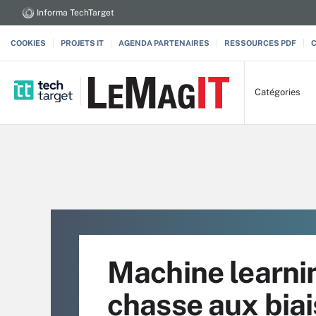
Informa TechTarget
COOKIES
PROJETS IT
AGENDA PARTENAIRES
RESSOURCES PDF
Catégories
Machine learning
chasse aux biai