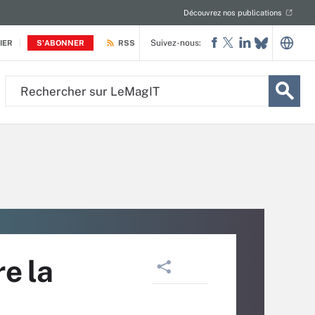
Découvrez nos publications
Suivez-nous:
IER
S'ABONNER
RSS
Rechercher
sur
LeMagIT
re la