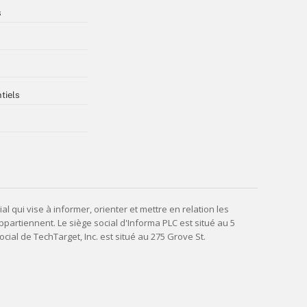
s
tiels