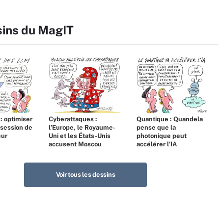
sins du MagIT
 : optimiser
Cyberattaques :
Quantique : Quandela
bsession de
l’Europe, le Royaume-
pense que la
eur
Uni et les États-Unis
photonique peut
accusent Moscou
accélérer l’IA
Voir tous les dessins