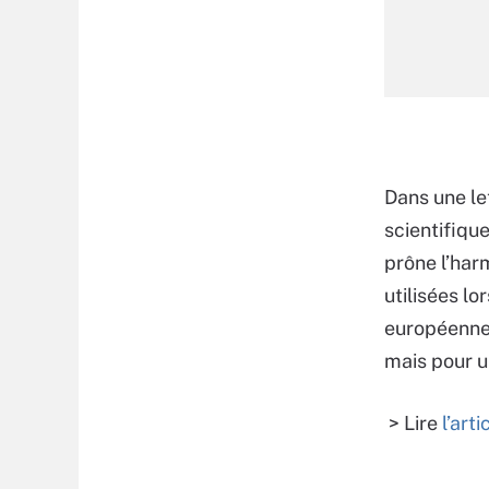
Dans une le
scientifiqu
prône l’har
utilisées l
européenne.
mais pour u
> Lire
l’art