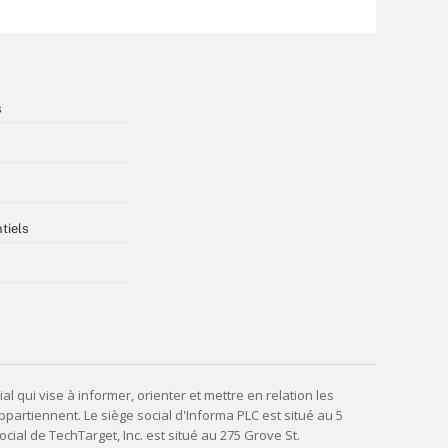
s
tiels