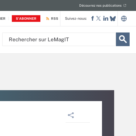
Découvrez nos publications
Suivez-nous:
IER
S'ABONNER
RSS
Rechercher
sur
LeMagIT