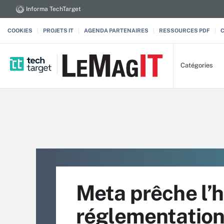
Informa TechTarget
COOKIES
PROJETS IT
AGENDA PARTENAIRES
RESSOURCES PDF
Catégories
Meta prêche l’
réglementatio