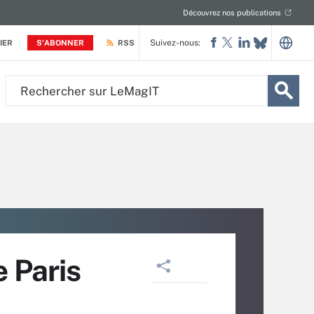
Découvrez nos publications
Suivez-nous:
IER
S'ABONNER
RSS
Rechercher
sur
LeMagIT
e Paris