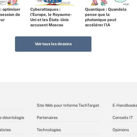
 : optimiser
Cyberattaques :
Quantique : Quandela
bsession de
l’Europe, le Royaume-
pense que la
eur
Uni et les États-Unis
photonique peut
accusent Moscou
accélérer l’IA
Voir tous les dessins
Site Web pour Informa TechTarget
E-Handbook
e déontologie
Partenaires
Conseils IT
listes
Technologies
Opinions