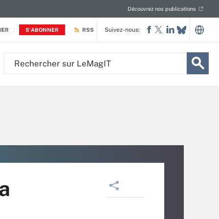
Découvrez nos publications
Suivez-nous:
IER
S'ABONNER
RSS
Rechercher
sur
LeMagIT
la