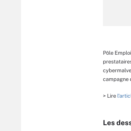
Pôle Emploi 
prestataires
cybermalvei
campagne d
> Lire
l'art
Les des