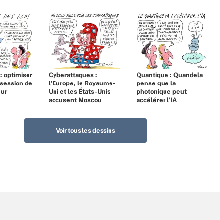
 : optimiser
Cyberattaques :
Quantique : Quandela
bsession de
l’Europe, le Royaume-
pense que la
eur
Uni et les États-Unis
photonique peut
accusent Moscou
accélérer l’IA
Voir tous les dessins