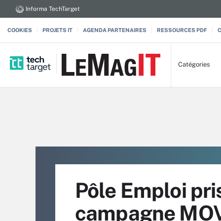
Informa TechTarget
COOKIES
PROJETS IT
AGENDA PARTENAIRES
RESSOURCES PDF
Catégories
Pôle Emploi pri
campagne MOVE