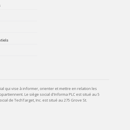
s
tiels