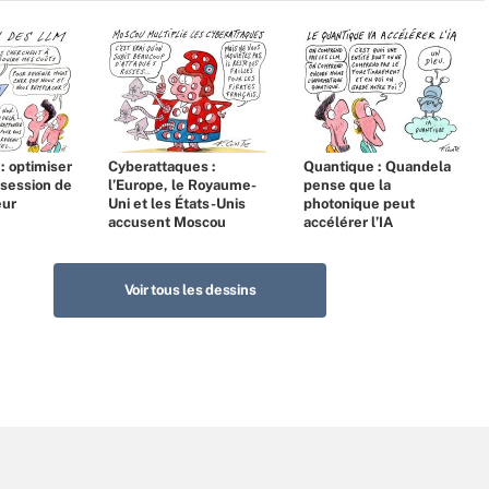
 : optimiser
Cyberattaques :
Quantique : Quandela
bsession de
l’Europe, le Royaume-
pense que la
eur
Uni et les États-Unis
photonique peut
accusent Moscou
accélérer l’IA
Voir tous les dessins