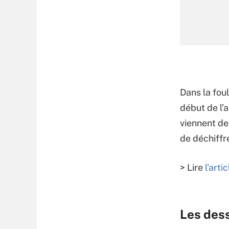
Dans la fou
début de l’
viennent de 
de déchiffr
> Lire
l'art
Les des