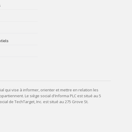
s
tiels