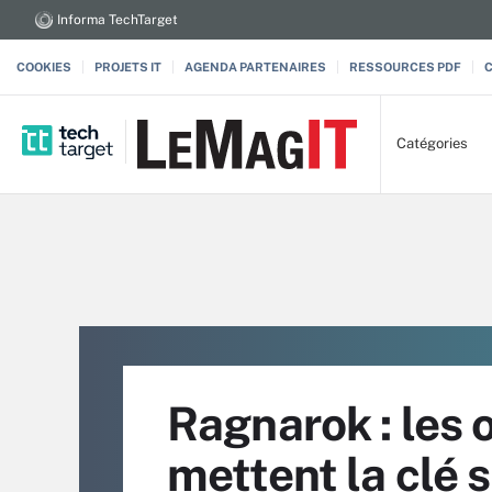
Informa TechTarget
COOKIES
PROJETS IT
AGENDA PARTENAIRES
RESSOURCES PDF
Catégories
Ragnarok : les
mettent la clé 