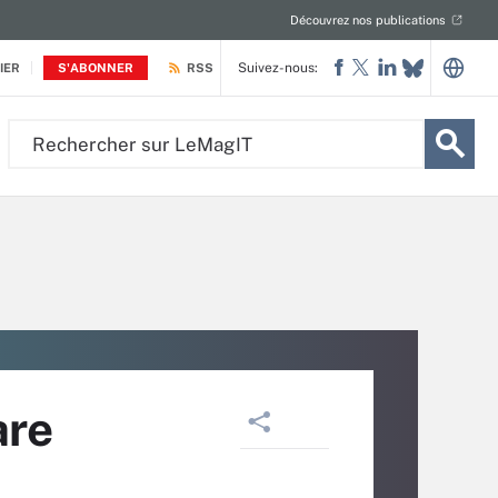
Découvrez nos publications
Suivez-nous:
IER
S'ABONNER
RSS
Rechercher
sur
LeMagIT
are