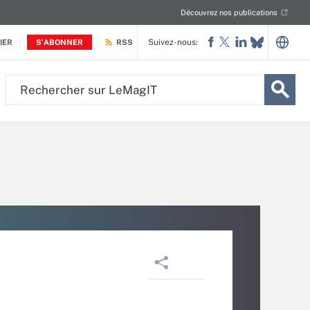
Découvrez nos publications
Suivez-nous:
IER
S'ABONNER
RSS
Rechercher
sur
LeMagIT
a