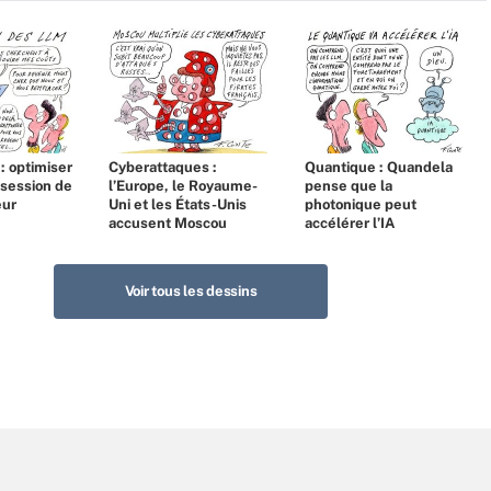
 : optimiser
Cyberattaques :
Quantique : Quandela
bsession de
l’Europe, le Royaume-
pense que la
eur
Uni et les États-Unis
photonique peut
accusent Moscou
accélérer l’IA
Voir tous les dessins