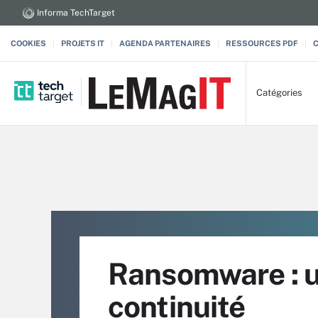
Informa TechTarget
COOKIES
PROJETS IT
AGENDA PARTENAIRES
RESSOURCES PDF
Catégories
Ransomware : un
continuité