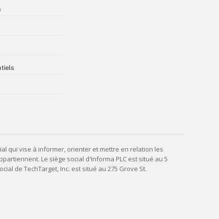
s
tiels