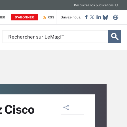
Découvrez nos publications
Suivez-nous:
IER
S'ABONNER
RSS
Rechercher
sur
LeMagIT
z Cisco