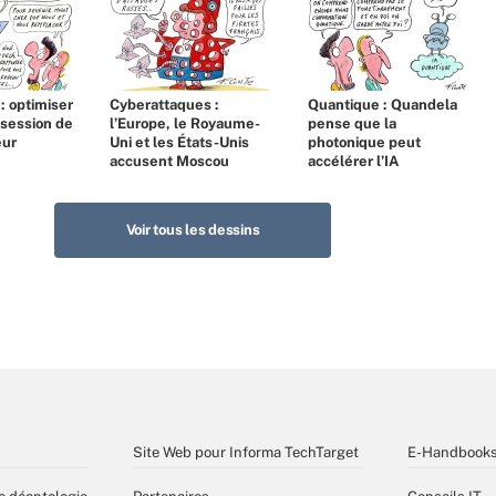
 : optimiser
Cyberattaques :
Quantique : Quandela
bsession de
l’Europe, le Royaume-
pense que la
eur
Uni et les États-Unis
photonique peut
accusent Moscou
accélérer l’IA
Voir tous les dessins
Site Web pour Informa TechTarget
E-Handbook