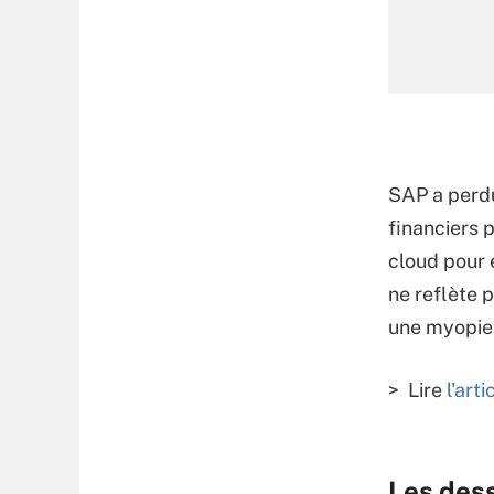
SAP a perdu
financiers p
cloud pour 
ne reflète 
une myopie
> Lire
l'arti
Les des