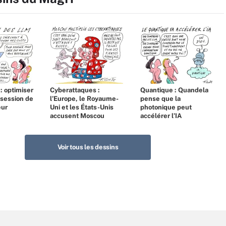
 : optimiser
Cyberattaques :
Quantique : Quandela
bsession de
l’Europe, le Royaume-
pense que la
eur
Uni et les États-Unis
photonique peut
accusent Moscou
accélérer l’IA
Voir tous les dessins