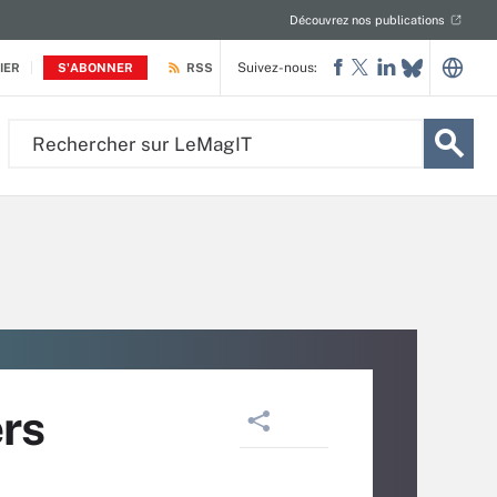
Découvrez nos publications
Suivez-nous:
IER
S'ABONNER
RSS
Rechercher
sur
LeMagIT
rs