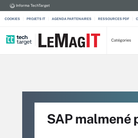
Informa TechTarget
COOKIES
PROJETS IT
AGENDA PARTENAIRES
RESSOURCES PDF
Catégories
SAP malmené pa