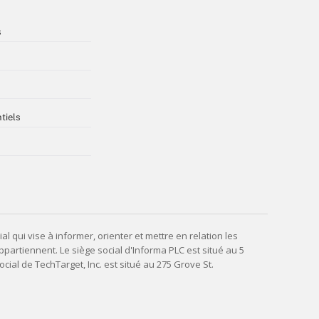
s
tiels