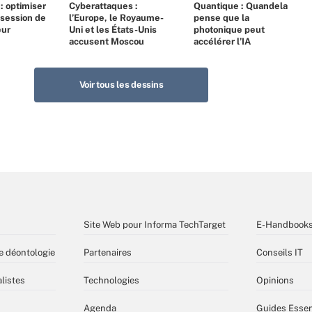
 : optimiser
Cyberattaques :
Quantique : Quandela
bsession de
l’Europe, le Royaume-
pense que la
eur
Uni et les États-Unis
photonique peut
accusent Moscou
accélérer l’IA
Voir tous les dessins
Site Web pour Informa TechTarget
E-Handbook
e déontologie
Partenaires
Conseils IT
listes
Technologies
Opinions
Agenda
Guides Essen