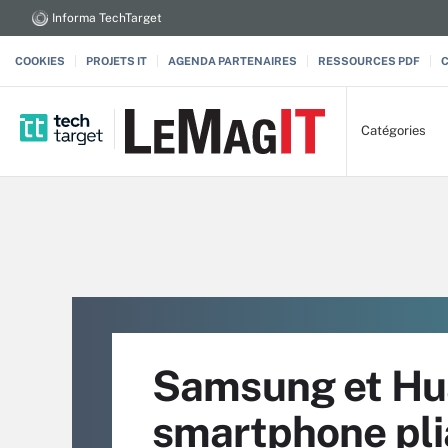
Informa TechTarget
COOKIES
PROJETS IT
AGENDA PARTENAIRES
RESSOURCES PDF
Catégories
Samsung et Hua
smartphone pli