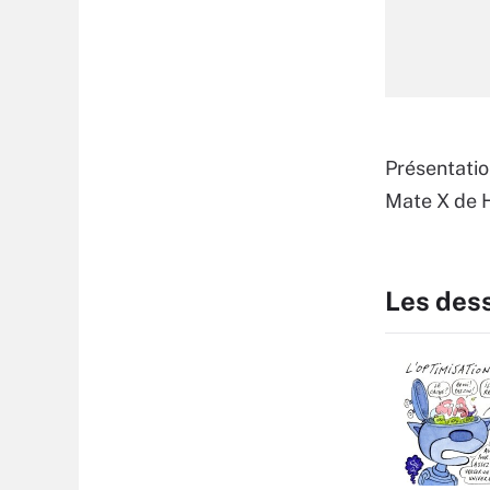
Présentati
Mate X de H
Les des