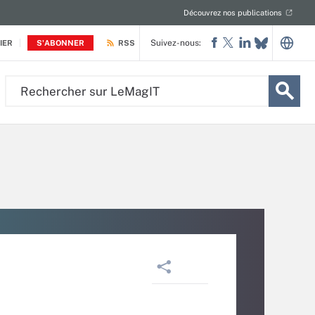
Découvrez nos publications
Suivez-nous:
IER
S'ABONNER
RSS
Rechercher
sur
LeMagIT