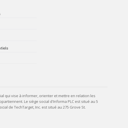
s
tiels