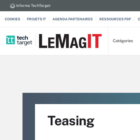
Informa TechTarget
COOKIES
PROJETS IT
AGENDA PARTENAIRES
RESSOURCES PDF
Catégories
Teasing