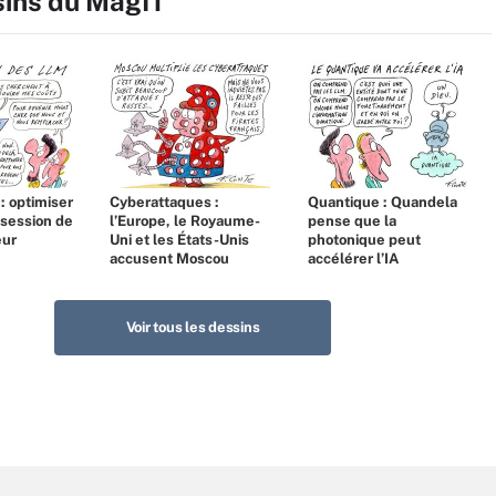
sins du MagIT
 : optimiser
Cyberattaques :
Quantique : Quandela
bsession de
l’Europe, le Royaume-
pense que la
eur
Uni et les États-Unis
photonique peut
accusent Moscou
accélérer l’IA
Voir tous les dessins