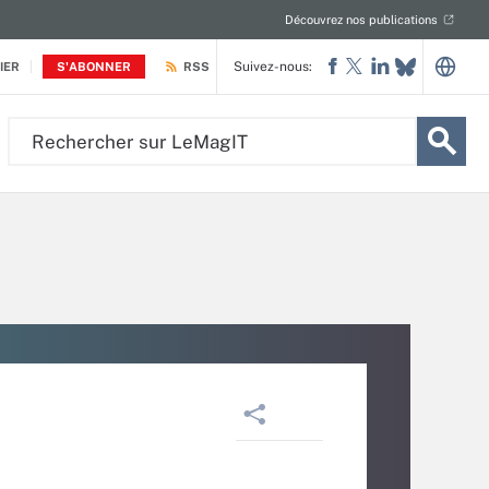
Découvrez nos publications
Suivez-nous:
IER
S'ABONNER
RSS
Rechercher
sur
LeMagIT