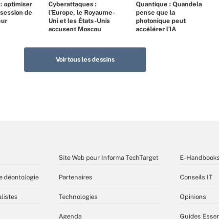
 : optimiser
Cyberattaques :
Quantique : Quandela
bsession de
l’Europe, le Royaume-
pense que la
eur
Uni et les États-Unis
photonique peut
accusent Moscou
accélérer l’IA
Voir tous les dessins
Site Web pour Informa TechTarget
E-Handbook
e déontologie
Partenaires
Conseils IT
listes
Technologies
Opinions
Agenda
Guides Essen