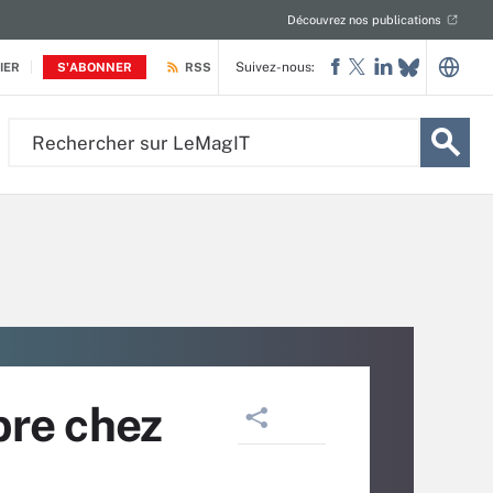
Découvrez nos publications
Suivez-nous:
IER
S'ABONNER
RSS
Rechercher
sur
LeMagIT
bre chez