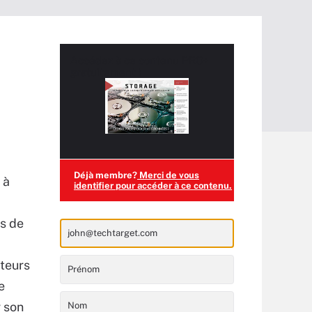
Accédez à ce contenu
PRO+
gratuitement !
Déjà membre?
Merci de vous
 à
identifier pour accéder à ce contenu.
es de
cteurs
e
r son