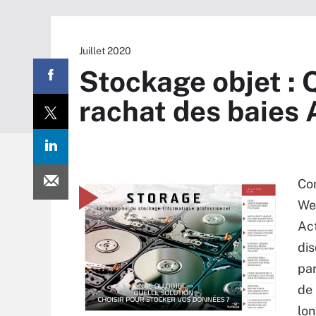
Juillet 2020
Stockage objet : 
rachat des baies 
Com
Wes
Act
dis
par
de 
lon