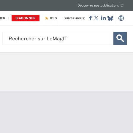
Découvrez nos publications
Suivez-nous:
IER
S'ABONNER
RSS
Rechercher
sur
LeMagIT