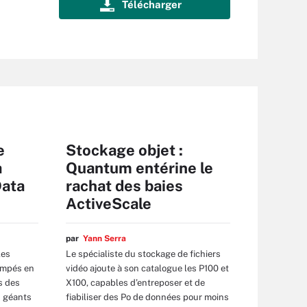
e
Stockage objet :
à
Quantum entérine le
Data
rachat des baies
ActiveScale
par
Yann Serra
les
Le spécialiste du stockage de fichiers
rompés en
vidéo ajoute à son catalogue les P100 et
s des
X100, capables d’entreposer et de
s géants
fiabiliser des Po de données pour moins