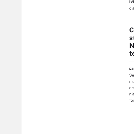
l’
d’
C
s
N
t
p
Se
mo
de
n’a
fo