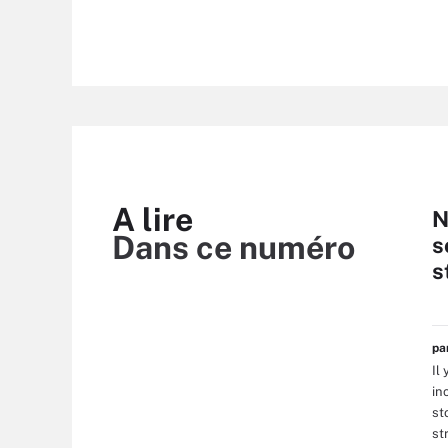
A lire
N
Dans ce numéro
s
s
p
Il
in
st
st