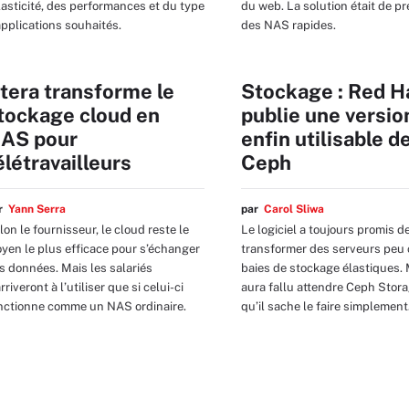
élasticité, des performances et du type
du web. La solution était de p
applications souhaités.
des NAS rapides.
tera transforme le
Stockage : Red H
tockage cloud en
publie une versio
AS pour
enfin utilisable d
élétravailleurs
Ceph
ar
Yann Serra
par
Carol Sliwa
lon le fournisseur, le cloud reste le
Le logiciel a toujours promis d
yen le plus efficace pour s’échanger
transformer des serveurs peu 
s données. Mais les salariés
baies de stockage élastiques. M
rriveront à l’utiliser que si celui-ci
aura fallu attendre Ceph Stor
nctionne comme un NAS ordinaire.
qu’il sache le faire simplement