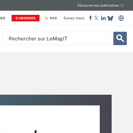
Découvrez nos publications
Suivez-nous:
IER
S'ABONNER
RSS
Rechercher
sur
LeMagIT