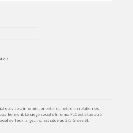
s
tiels