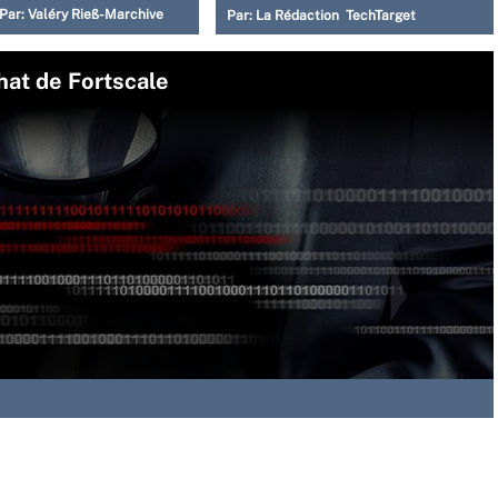
Par:
Valéry Rieß-Marchive
Par:
La Rédaction TechTarget
chat de Fortscale