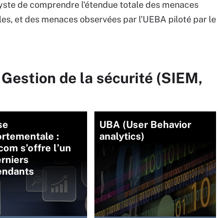
lyste de comprendre l'étendue totale des menaces
es, et des menaces observées par l'UEBA piloté par le
 Gestion de la sécurité (SIEM,
se
UBA (User Behavior
rtementale :
analytics)
om s’offre l’un
rniers
endants