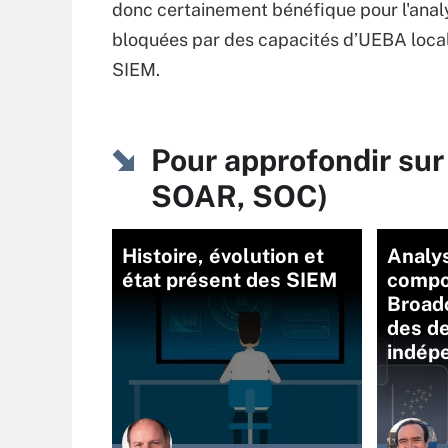
donc certainement bénéfique pour l'ana
bloquées par des capacités d’UEBA local
SIEM.
Pour approfondir sur
SOAR, SOC)
Histoire, évolution et
Analy
état présent des SIEM
compo
Broadc
des de
indép