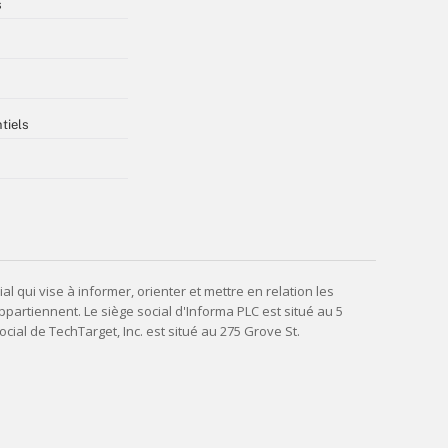
s
tiels