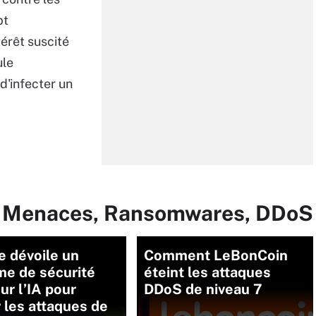
pt
térêt suscité
ule
d'infecter un
ur Menaces, Ransomwares, DDoS
e dévoile un
Comment LeBonCoin
me de sécurité
éteint les attaques
ur l’IA pour
DDoS de niveau 7
 les attaques de