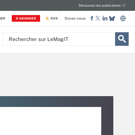
Découvrez nos publications
Suivez-nous:
IER
S'ABONNER
RSS
Rechercher
sur
LeMagIT