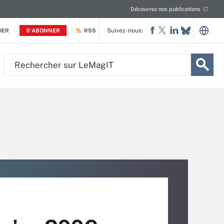
Découvrez nos publications
Suivez-nous:
IER
S'ABONNER
RSS
Rechercher
sur
LeMagIT