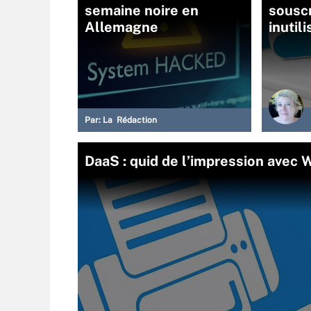
semaine noire en
souscr
Allemagne
inutil
Par:
La Rédaction
DaaS : quid de l’impression avec 