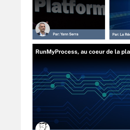
Par:
Yann Serra
Par:
La Ré
RunMyProcess, au coeur de la plat