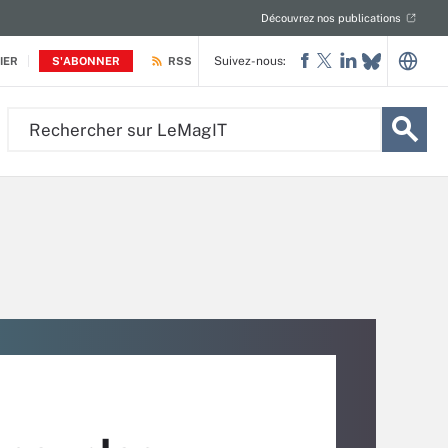
Découvrez nos publications
Suivez-nous:
IER
S'ABONNER
RSS
Rechercher
sur
LeMagIT