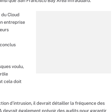
 ainsi que San Francisco Bay Area InfraGuard.
r du Cloud
n entreprise
reurs
 conclus
sques voulu,
rôle
t cela doit
ion d’intrusion, il devrait détailler la fréquence des
LA devrait également prévoir des audits pour garantir