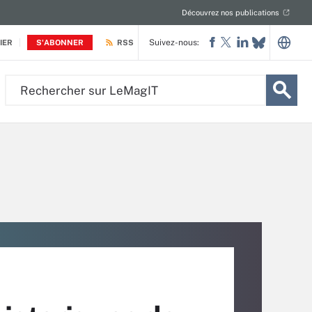
Découvrez nos publications
Suivez-nous:
IER
S'ABONNER
RSS
Rechercher
sur
LeMagIT