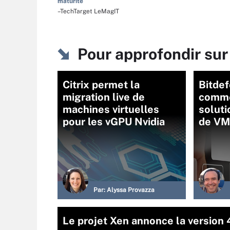
maturité
–TechTarget LeMagIT
Pour approfondir sur
Citrix permet la
Bitde
migration live de
commer
machines virtuelles
soluti
pour les vGPU Nvidia
de VM
Par:
Alyssa Provazza
Le projet Xen annonce la version 