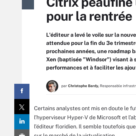
Citrix peaufine
pour la rentrée
L'éditeur a levé le voile sur la no
attendue pour la fin du 3e trimestr
prochaines années, une roadmap ba
Xen (baptisée "Windsor") visant à si
performances et à faciliter les ajo
par
Christophe Bardy,
Responsable infrast
Certains analystes ont mis en doute le fu
l’hyperviseur Hyper-V de Microsoft et l’a
l’éditeur floridien. Il semble toutefois qu
sur le marché de la virtualisation.