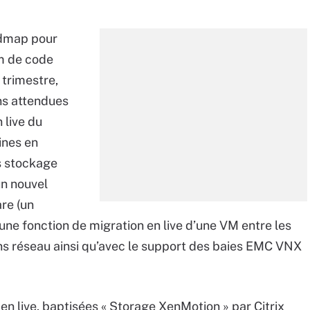
oadmap pour
om de code
trimestre,
ns attendues
 live du
ines en
ns stockage
un nouvel
re (un
 une fonction de migration en live d’une VM entre les
ns réseau ainsi qu’avec le support des baies EMC VNX
en live, baptisées « Storage XenMotion » par Citrix