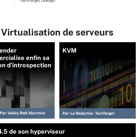
–TechTarget LeMagIT
 Virtualisation de serveurs
fender
KVM
cialise enfin sa
on d’introspection
Par:
Valéry Rieß-Marchive
Par:
La Rédaction TechTarget
4.5 de son hyperviseur