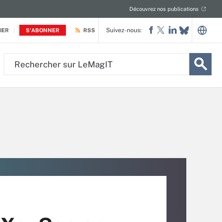
Découvrez nos publications
Suivez-nous:
IER
S'ABONNER
RSS
Rechercher
sur
LeMagIT