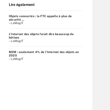
Lire également
Objets connectés : la FTC appelle à plus de
sécurité ...
– LeMagIT
L’Internet des objets ferait dire beaucoup de
bêtises
– LeMagIT
M2M : seulement 4% de l’Internet des objets en
2020
– LeMagIT