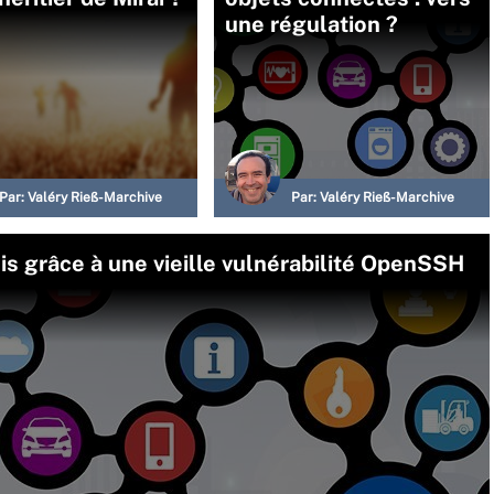
une régulation ?
Par:
Valéry Rieß-Marchive
Par:
Valéry Rieß-Marchive
s grâce à une vieille vulnérabilité OpenSSH