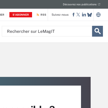
Découvrez nos publications
Suivez-nous:
IER
S'ABONNER
RSS
Rechercher
sur
LeMagIT