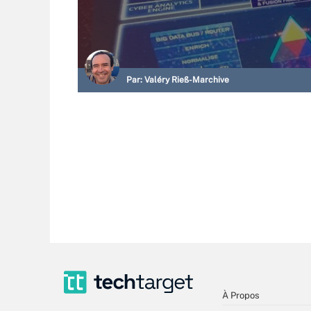
Par:
Valéry Rieß-Marchive
À Propos