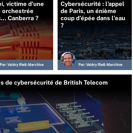
, victime d’une
Cybersécurité : l’appel
e orchestrée
de Paris, un énième
s… Canberra ?
coup d’épée dans l’eau
?
Par:
Valéry Rieß-Marchive
Par:
Valéry Rieß-Marchive
s de cybersécurité de British Telecom