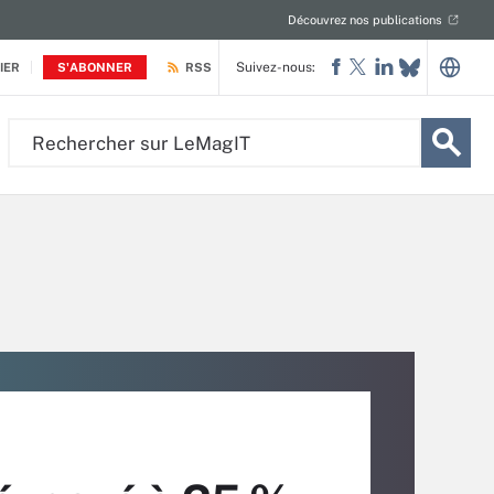
Découvrez nos publications
Suivez-nous:
IER
S'ABONNER
RSS
Rechercher
sur
LeMagIT