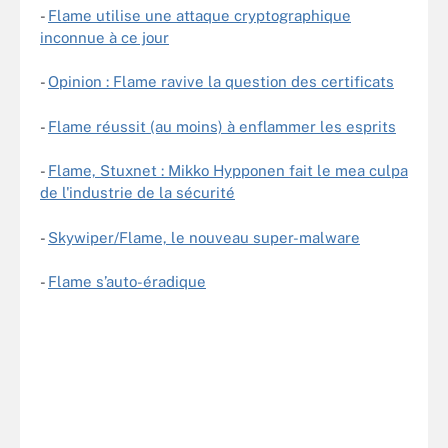
-
Flame utilise une attaque cryptographique
inconnue à ce jour
-
Opinion : Flame ravive la question des certificats
-
Flame réussit (au moins) à enflammer les esprits
-
Flame, Stuxnet : Mikko Hypponen fait le mea culpa
de l'industrie de la sécurité
-
Skywiper/Flame, le nouveau super-malware
-
Flame s’auto-éradique