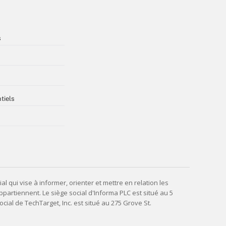
s
tiels