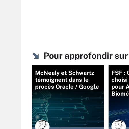
Pour approfondir sur
McNealy et Schwartz
FSF : 
témoignent dans le
choisi
procès Oracle / Google
pour A
Biomét