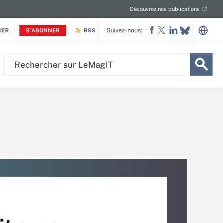
Découvrez nos publications
Suivez-nous:
IER
S'ABONNER
RSS
Rechercher
sur
LeMagIT