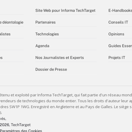
Site Web pour Informa TechTarget
E-Handbook
e déontologie
Partenaires
Conseils IT
listes
Technologies
Opinions
Agenda
Guides Essen
es
Nos Journalistes et Experts
Projets IT
Dossier de Presse
vés,
 2026
, TechTarget
Paramètres des Cookies