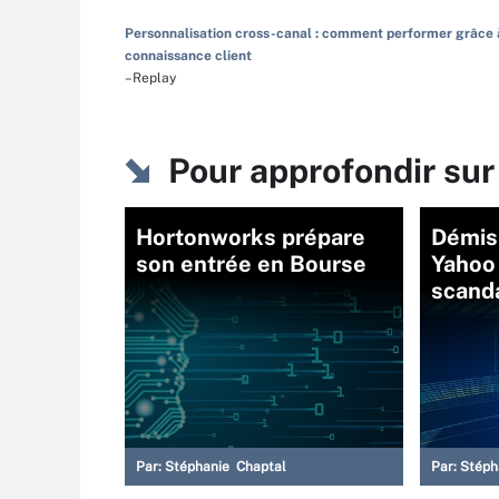
Personnalisation cross-canal : comment performer grâce 
connaissance client
–Replay
Pour approfondir su
Hortonworks prépare
Démis
son entrée en Bourse
Yahoo 
scand
Par:
Stéphanie Chaptal
Par:
Stéph