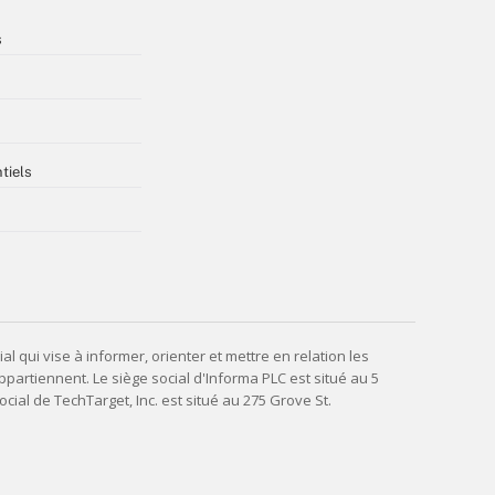
s
tiels