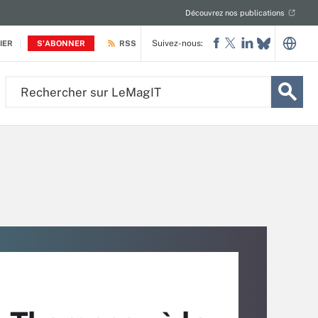
Découvrez nos publications
Suivez-nous:
IER
S'ABONNER
RSS
Rechercher
sur
LeMagIT