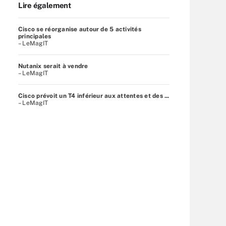
Lire également
Cisco se réorganise autour de 5 activités
principales
– LeMagIT
Nutanix serait à vendre
– LeMagIT
Cisco prévoit un T4 inférieur aux attentes et des ...
– LeMagIT