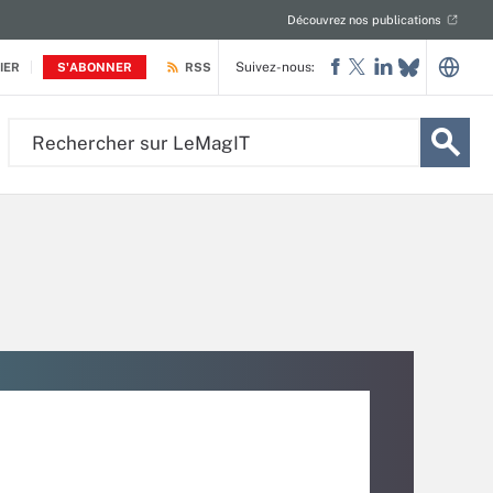
Découvrez nos publications
Suivez-nous:
IER
S'ABONNER
RSS
Rechercher
sur
LeMagIT