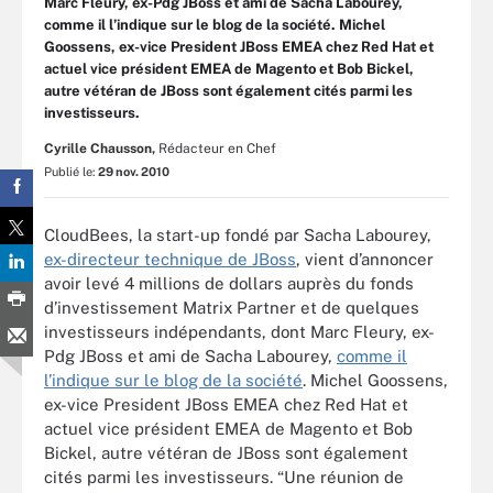
Marc Fleury, ex-Pdg JBoss et ami de Sacha Labourey,
comme il l’indique sur le blog de la société. Michel
Goossens, ex-vice President JBoss EMEA chez Red Hat et
actuel vice président EMEA de Magento et Bob Bickel,
autre vétéran de JBoss sont également cités parmi les
investisseurs.
Cyrille Chausson,
Rédacteur en Chef
Publié le:
29 nov. 2010
CloudBees, la start-up fondé par Sacha Labourey,
ex-directeur technique de JBoss
, vient d’annoncer
avoir levé 4 millions de dollars auprès du fonds
d’investissement Matrix Partner et de quelques
investisseurs indépendants, dont Marc Fleury, ex-
Pdg JBoss et ami de Sacha Labourey,
comme il
l’indique sur le blog de la société
. Michel Goossens,
ex-vice President JBoss EMEA chez Red Hat et
actuel vice président EMEA de Magento et Bob
Bickel, autre vétéran de JBoss sont également
cités parmi les investisseurs. “Une réunion de