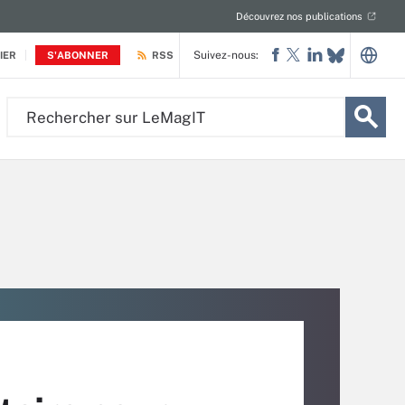
Découvrez nos publications
Suivez-nous:
IER
S'ABONNER
RSS
Rechercher
sur
LeMagIT