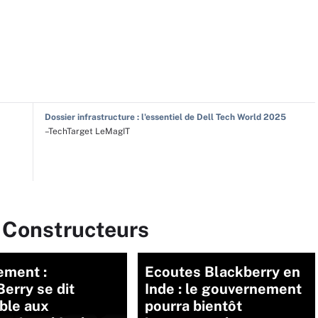
Dossier infrastructure : l'essentiel de Dell Tech World 2025
–TechTarget LeMagIT
r Constructeurs
ement :
Ecoutes Blackberry en
erry se dit
Inde : le gouvernement
ble aux
pourra bientôt