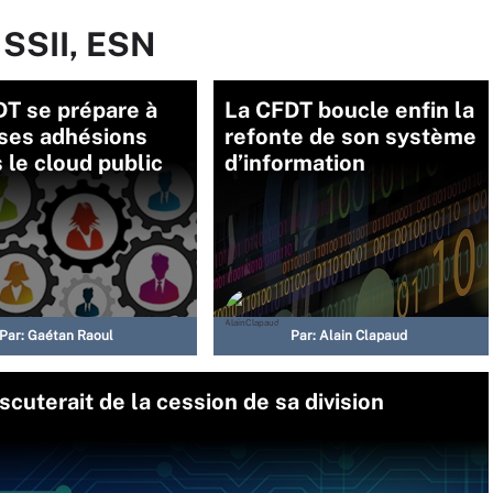
 SSII, ESN
DT se prépare à
La CFDT boucle enfin la
 ses adhésions
refonte de son système
 le cloud public
d’information
Par:
Gaétan Raoul
Par:
Alain Clapaud
scuterait de la cession de sa division