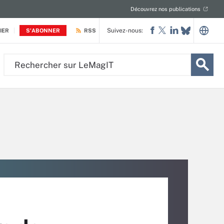
Découvrez nos publications
Suivez-nous:
IER
S'ABONNER
RSS
Rechercher
sur
LeMagIT