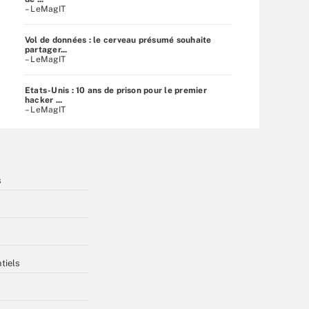
– LeMagIT
Vol de données : le cerveau présumé souhaite
partager...
– LeMagIT
Etats-Unis : 10 ans de prison pour le premier
hacker ...
– LeMagIT
s
tiels