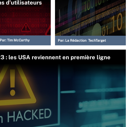
ns d’utilisateurs
Par:
Tim McCarthy
Par:
La Rédaction TechTarget
 : les USA reviennent en première ligne