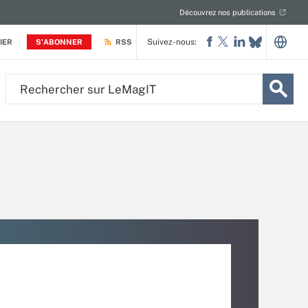
Découvrez nos publications
Suivez-nous:
IER
S'ABONNER
RSS
Rechercher
sur
LeMagIT