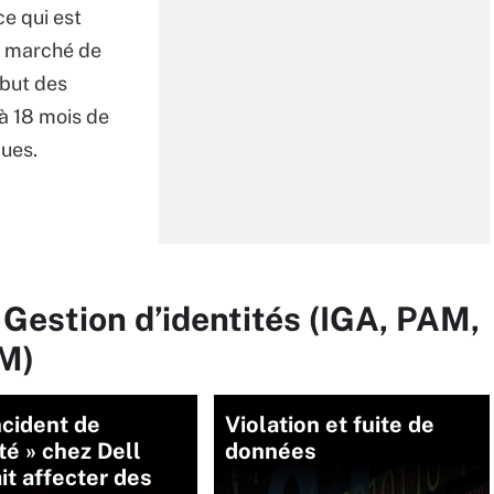
ce qui est
e marché de
ébut des
à 18 mois de
ques.
 Gestion d’identités (IGA, PAM,
M)
ncident de
Violation et fuite de
té » chez Dell
données
it affecter des