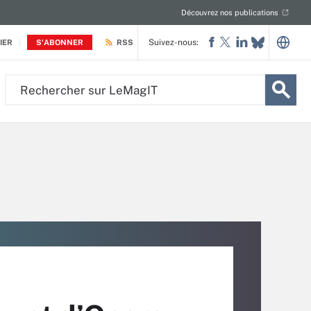
Découvrez nos publications
Suivez-nous:
IER
S'ABONNER
RSS
Rechercher
sur
LeMagIT