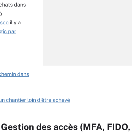
achats dans
à
isco
il y a
gic par
n chemin dans
 un chantier loin d’être achevé
 Gestion des accès (MFA, FIDO,