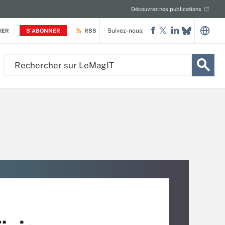
Découvrez nos publications
Suivez-nous:
IER
S'ABONNER
RSS
Rechercher
sur
LeMagIT