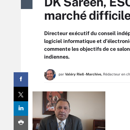
DK Sareen, ESC 
marché difficil
Directeur exécutif du conseil ind
logiciel informatique et d’électron
commente les objectifs de ce salon
indiennes.
par
Valéry Rieß-Marchive,
Rédacteur en c