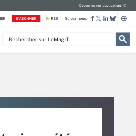
Découvrez nos publications
Suivez-nous:
IER
S'ABONNER
RSS
Rechercher
sur
LeMagIT