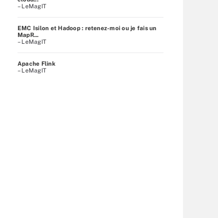
– LeMagIT
EMC Isilon et Hadoop : retenez-moi ou je fais un
MapR...
– LeMagIT
Apache Flink
– LeMagIT