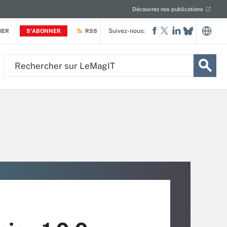
Découvrez nos publications
Suivez-nous:
IER
S'ABONNER
RSS
Rechercher
sur
LeMagIT