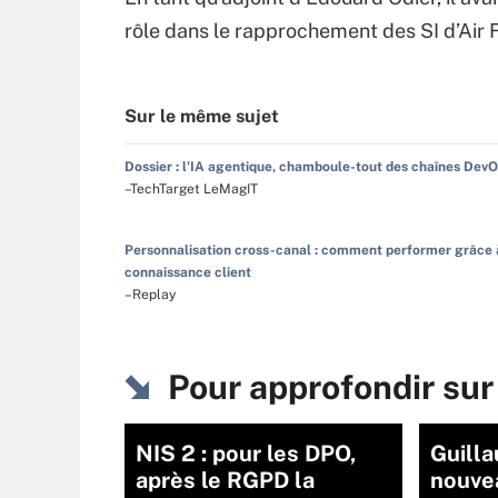
rôle dans le rapprochement des SI d’Air 
Sur le même sujet
Dossier : l'IA agentique, chamboule-tout des chaînes Dev
–TechTarget LeMagIT
Personnalisation cross-canal : comment performer grâce 
connaissance client
–Replay
Pour approfondir su
NIS 2 : pour les DPO,
Guilla
après le RGPD la
nouve