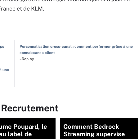
France et de KLM.
Ops
Personnalisation cross-canal : comment performer grâce à une
connaissance client
–Replay
à une
r Recrutement
ume Poupard, le
Comment Bedrock
au label de
Streaming supervise