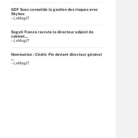
GDF Suez consolide la gestion des risques avec
Skybox
– LeMagIT
Sogeti France recrute le directeur adjoint de
cabinet...
– LeMagIT
Nomination : Cédric Pin devient directeur général
...
– LeMagIT