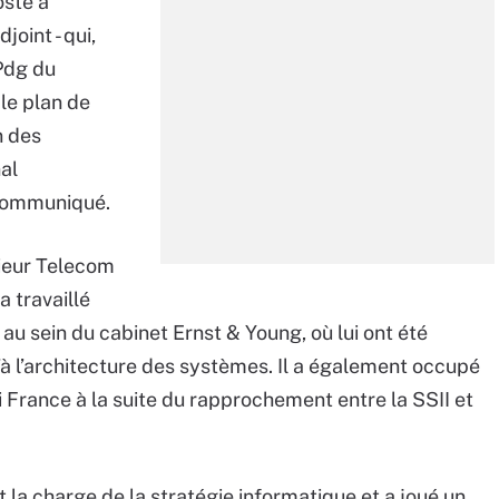
oste à
joint - qui,
 Pdg du
 le plan de
n des
al
 communiqué.
nieur Telecom
a travaillé
 sein du cabinet Ernst & Young, où lui ont été
u’à l’architecture des systèmes. Il a également occupé
France à la suite du rapprochement entre la SSII et
it la charge de la stratégie informatique et a joué un