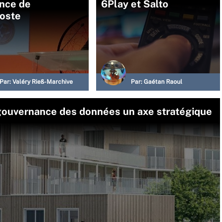
ance de
6Play et Salto
oste
Par:
Valéry Rieß-Marchive
Par:
Gaétan Raoul
a gouvernance des données un axe stratégique