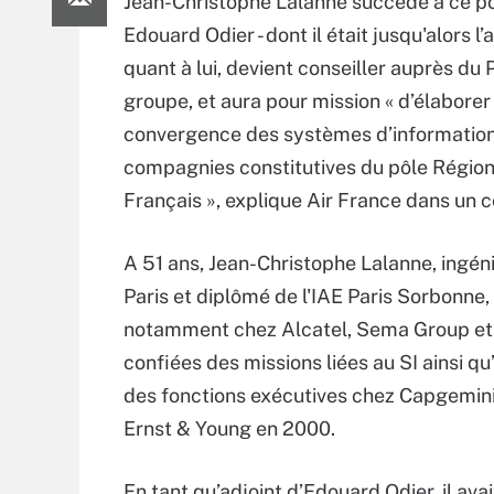
Jean-Christophe Lalanne succède à ce p
Edouard Odier - dont il était jusqu'alors l’ad
quant à lui, devient conseiller auprès du
groupe, et aura pour mission « d’élaborer
convergence des systèmes d’informatio
compagnies constitutives du pôle Région
Français », explique Air France dans un
A 51 ans, Jean-Christophe Lalanne, ingé
Paris et diplômé de l'IAE Paris Sorbonne, 
notamment chez Alcatel, Sema Group et au
confiées des missions liées au SI ainsi q
des fonctions exécutives chez Capgemini 
Ernst & Young en 2000.
En tant qu’adjoint d’Edouard Odier, il ava