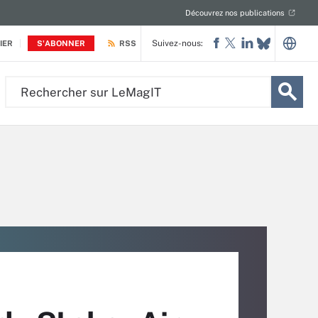
Découvrez nos publications
Suivez-nous:
IER
S'ABONNER
RSS
Rechercher
sur
LeMagIT