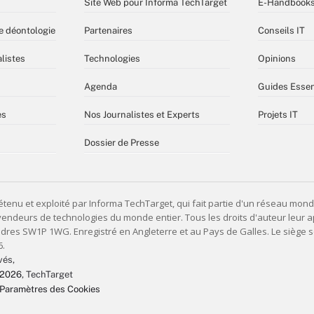
Site Web pour Informa TechTarget
E-Handbook
e déontologie
Partenaires
Conseils IT
listes
Technologies
Opinions
Agenda
Guides Essen
es
Nos Journalistes et Experts
Projets IT
Dossier de Presse
vés,
 2026
, TechTarget
Paramètres des Cookies