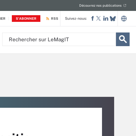
Découvrez nos publications
Suivez-nous:
IER
S'ABONNER
RSS
Rechercher
sur
LeMagIT