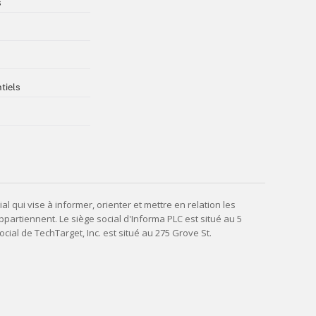
s
tiels