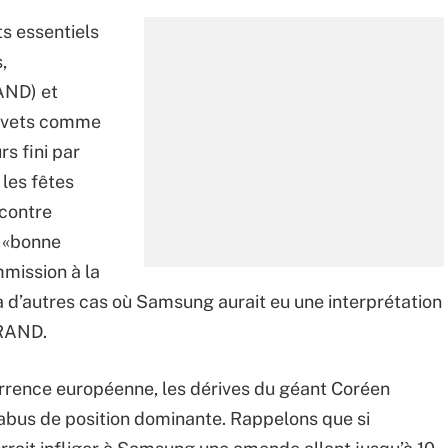
s essentiels
,
AND) et
revets comme
s fini par
les fêtes
 contre
e «bonne
mmission à la
 à d’autres cas où Samsung aurait eu une interprétation
FRAND.
rrence européenne, les dérives du géant Coréen
d’abus de position dominante. Rappelons que si