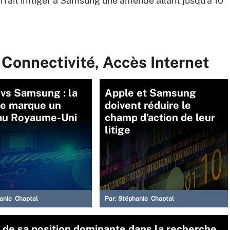
urrait infliger à Samsung une amende allant jusqu’à 10
 Connectivité, Accès Internet
vs Samsung : la
Apple et Samsung
 marque un
doivent réduire le
 au Royaume-Uni
champ d’action de leur
litige
anie Chaptal
Par:
Stéphanie Chaptal
 de sa position dominante dans la recherche