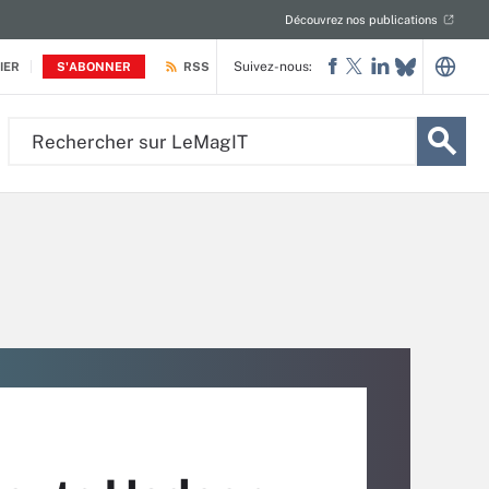
Découvrez nos publications
Suivez-nous:
IER
S'ABONNER
RSS
Rechercher
sur
LeMagIT