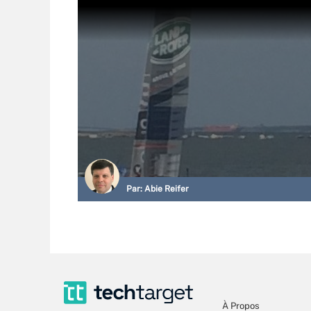
Par:
Abie Reifer
À Propos