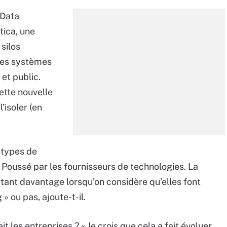
 Data
tica, une
silos
es systèmes
 et public.
ette nouvelle
’isoler (en
s types de
. Poussé par les fournisseurs de technologies. La
tant davantage lorsqu’on considère qu’elles font
 » ou pas, ajoute-t-il.
t les entreprises ? « Je crois que cela a fait évoluer