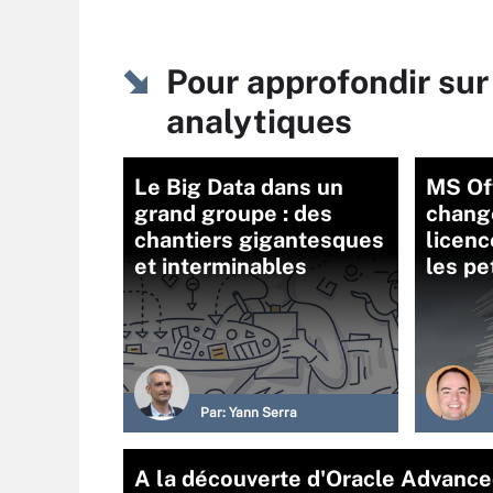
Pour approfondir sur
analytiques
Le Big Data dans un
MS Off
grand groupe : des
chang
chantiers gigantesques
licenc
et interminables
les pe
Par:
Yann Serra
A la découverte d'Oracle Advance