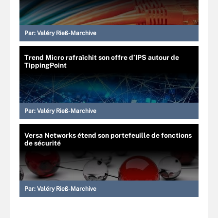
Par:
Valéry Rieß-Marchive
Trend Micro rafraîchit son offre d’IPS autour de
TippingPoint
Par:
Valéry Rieß-Marchive
Versa Networks étend son portefeuille de fonctions
de sécurité
Par:
Valéry Rieß-Marchive