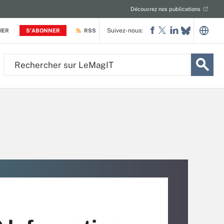
Découvrez nos publications
Suivez-nous:
IER
S'ABONNER
RSS
Rechercher
sur
LeMagIT