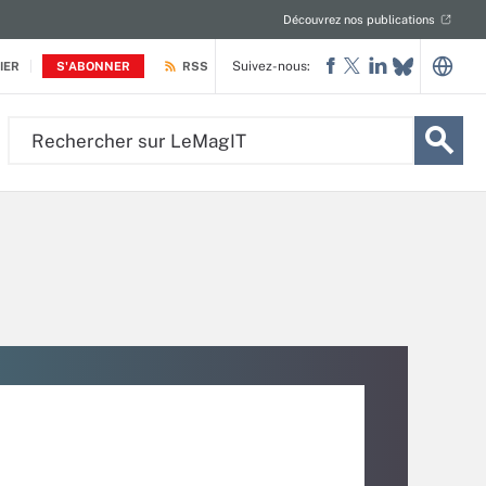
Découvrez nos publications
Suivez-nous:
IER
S'ABONNER
RSS
Rechercher
sur
LeMagIT