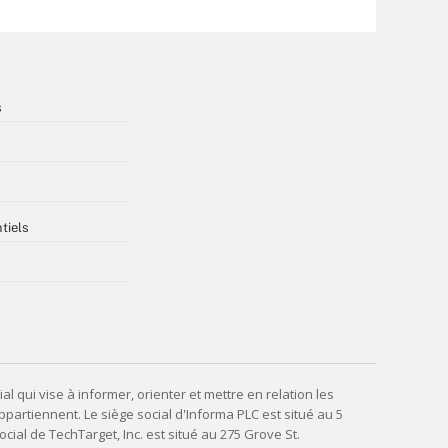
s
tiels