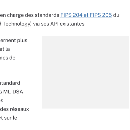
e en charge des standards
FIPS 204 et FIPS 205
du
 Technology) via ses API existantes.
ernent plus
et la
hmes de
 standard
lis ML-DSA-
es
 des réseaux
t sur le