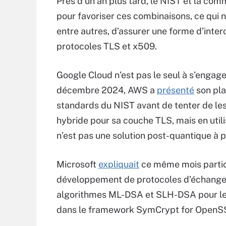
Près d’un an plus tard, le NIST et la co
pour favoriser ces combinaisons, ce qui ne
entre autres, d’assurer une forme d’inte
protocoles TLS et x509.
Google Cloud n’est pas le seul à s’engage
décembre 2024, AWS a
présenté
son pla
standards du NIST avant de tenter de l
hybride pour sa couche TLS, mais en uti
n’est pas une solution post-quantique à 
Microsoft
expliquait
ce même mois partici
développement de protocoles d’échanges 
algorithmes ML-DSA et SLH-DSA pour les
dans le framework SymCrypt for OpenS