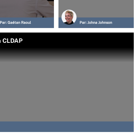
Par:
Gaétan Raoul
Par:
Johna Johnson
on CLDAP