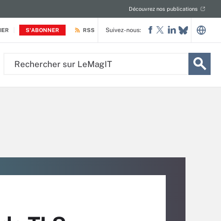
Découvrez nos publications
Suivez-nous:
IER
S'ABONNER
RSS
Rechercher
sur
LeMagIT