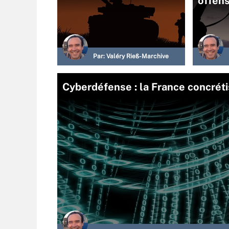
offens
Par:
Valéry Rieß-Marchive
Cyberdéfense : la France concrét