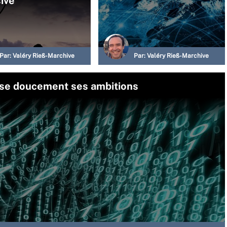
ive
Par:
Valéry Rieß-Marchive
Par:
Valéry Rieß-Marchive
ise doucement ses ambitions