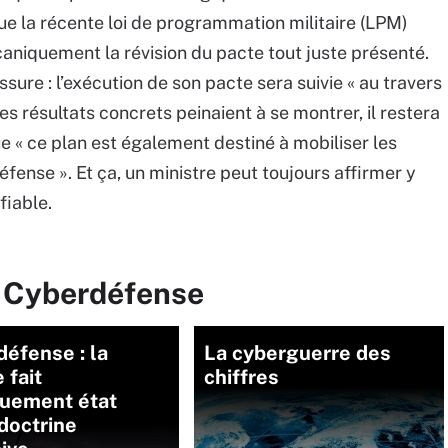
ue la récente loi de programmation militaire (LPM)
caniquement la révision du pacte tout juste présenté.
ssure : l’exécution de son pacte sera suivie « au travers
 les résultats concrets peinaient à se montrer, il restera
e « ce plan est également destiné à mobiliser les
ense ». Et ça, un ministre peut toujours affirmer y
fiable.
r Cyberdéfense
éfense : la
La cyberguerre des
 fait
chiffres
quement état
doctrine