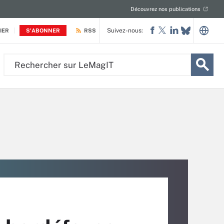
Découvrez nos publications
Suivez-nous:
IER
S'ABONNER
RSS
Rechercher
sur
LeMagIT