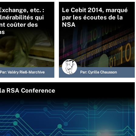
xchange, etc. :
Le Cebit 2014, marqué
lnérabilités qui
par les écoutes de la
nt coûter des
NSA
ns
Par:
Valéry Rieß-Marchive
Par:
Cyrille Chausson
 la RSA Conference