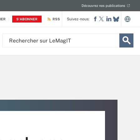
Découvrez nos publications
Suivez-nous:
IER
S'ABONNER
RSS
Rechercher
sur
LeMagIT