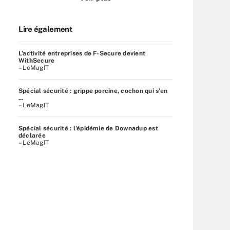
Lire également
L’activité entreprises de F-Secure devient
WithSecure
– LeMagIT
Spécial sécurité : grippe porcine, cochon qui s'en
...
– LeMagIT
Spécial sécurité : l'épidémie de Downadup est
déclarée
– LeMagIT